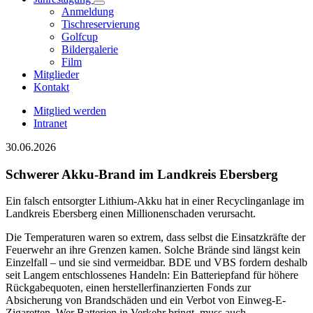
Anmeldung
Tischreservierung
Golfcup
Bildergalerie
Film
Mitglieder
Kontakt
Mitglied werden
Intranet
30.06.2026
Schwerer Akku-Brand im Landkreis Ebersberg
Ein falsch entsorgter Lithium-Akku hat in einer Recyclinganlage im
Landkreis Ebersberg einen Millionenschaden verursacht.
Die Temperaturen waren so extrem, dass selbst die Einsatzkräfte der
Feuerwehr an ihre Grenzen kamen. Solche Brände sind längst kein
Einzelfall – und sie sind vermeidbar. BDE und VBS fordern deshalb
seit Langem entschlossenes Handeln: Ein Batteriepfand für höhere
Rückgabequoten, einen herstellerfinanzierten Fonds zur
Absicherung von Brandschäden und ein Verbot von Einweg-E-
Zigaretten. Wer Batterien in Verkehr bringt, muss auch